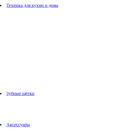
Расчески
Техника для кухни и дома
Блендеры
погружные блендеры
стационарные блендеры
Кухонные комбайны
Мультипечи
Чайники
Электрогрили
Соковыжималки
Гладильные системы
Утюги
Отпариватели
Миксеры
Тостеры
Кофеварки
Кофемолки
аксессуары для кухонной техники
Зубные щётки
Взрослые зубные щетки
Детские зубные щётки
Ирригаторы
Аксессуары для зубных щеток
Технологии Oral-B
Аксессуары