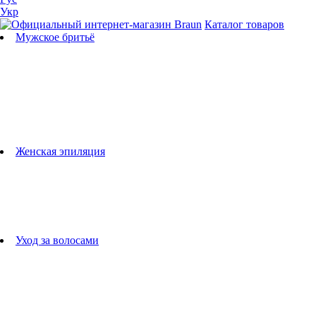
Укр
Каталог товаров
Мужское бритьё
Бритвы
Универсальные триммеры
Триммеры для бороды
Триммеры для тела
Триммеры для носа и ушей
Машинки для стрижки
Аксессуары для бритв
Подбор бритвенных кассет
Женская эпиляция
Эпиляторы
Фотоэпиляторы
Приборы по уходу за лицом
женские грумеры
Женские бритвы
Аксессуары для эпиляторов
Уход за волосами
Фен-щетки
выпрямители для волос
плойки
Фены
Машинки для стрижки