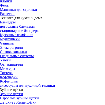
плойки
Фены
Машинки для стрижки
Расчески
Техника для кухни и дома
Блендеры
погружные блендеры
стационарные блендеры
Кухонные комбайны
Мультипечи
Чайники
Электрогрили
Соковыжималки
Гладильные системы
Утюги
Отпариватели
Миксеры
Тостеры
Кофеварки
Кофемолки
аксессуары для кухонной техники
Зубные щётки
Зубные щётки
Взрослые зубные щетки
Детские зубные щётки