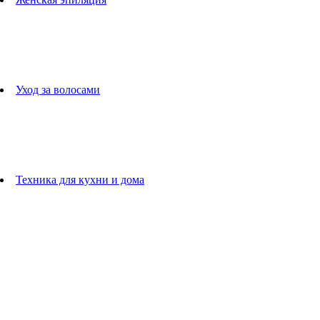
Эпиляторы
Фотоэпиляторы
Приборы по уходу за лицом
женские грумеры
Женские бритвы
Аксессуары для эпиляторов
Уход за волосами
Фен-щетки
выпрямители для волос
плойки
Фены
Машинки для стрижки
Расчески
Техника для кухни и дома
Блендеры
погружные блендеры
стационарные блендеры
Кухонные комбайны
Мультипечи
Чайники
Электрогрили
Соковыжималки
Гладильные системы
Утюги