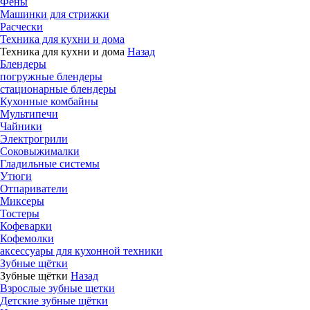
Фены
Машинки для стрижки
Расчески
Техника для кухни и дома
Техника для кухни и дома
Назад
Блендеры
погружные блендеры
стационарные блендеры
Кухонные комбайны
Мультипечи
Чайники
Электрогрили
Соковыжималки
Гладильные системы
Утюги
Отпариватели
Миксеры
Тостеры
Кофеварки
Кофемолки
аксессуары для кухонной техники
Зубные щётки
Зубные щётки
Назад
Взрослые зубные щетки
Детские зубные щётки