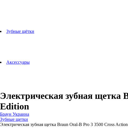
Отпариватели
Миксеры
Тостеры
Кофеварки
Кофемолки
аксессуары для кухонной техники
Зубные щётки
Взрослые зубные щетки
Детские зубные щётки
Ирригаторы
Аксессуары для зубных щеток
Технологии Oral-B
Аксессуары
Для зубных щеток
Для бритв
Для эпиляторов
Для кухонной техники
Для утюгов и гладильных систем
Электрическая зубная щетка Bra
Edition
Браун Украина
Зубные щетки
Электрическая зубная щетка Braun Oral-B Pro 3 3500 Cross Action 