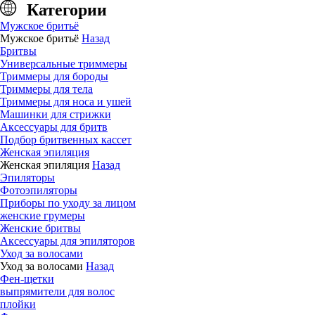
Категории
Мужское бритьё
Мужское бритьё
Назад
Бритвы
Универсальные триммеры
Триммеры для бороды
Триммеры для тела
Триммеры для носа и ушей
Машинки для стрижки
Аксессуары для бритв
Подбор бритвенных кассет
Женская эпиляция
Женская эпиляция
Назад
Эпиляторы
Фотоэпиляторы
Приборы по уходу за лицом
женские грумеры
Женские бритвы
Аксессуары для эпиляторов
Уход за волосами
Уход за волосами
Назад
Фен-щетки
выпрямители для волос
плойки